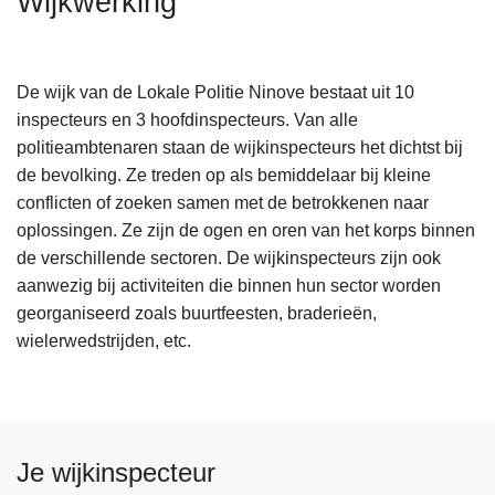
Wijkwerking
n
h
o
De wijk van de Lokale Politie Ninove bestaat uit 10
u
inspecteurs en 3 hoofdinspecteurs. Van alle
d
politieambtenaren staan de wijkinspecteurs het dichtst bij
g
de bevolking. Ze treden op als bemiddelaar bij kleine
a
conflicten of zoeken samen met de betrokkenen naar
a
oplossingen. Ze zijn de ogen en oren van het korps binnen
n
de verschillende sectoren. De wijkinspecteurs zijn ook
aanwezig bij activiteiten die binnen hun sector worden
georganiseerd zoals buurtfeesten, braderieën,
wielerwedstrijden, etc.
Je wijkinspecteur