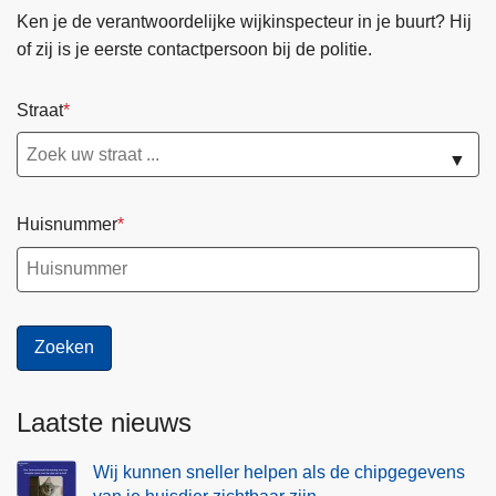
a
Ken je de verantwoordelijke wijkinspecteur in je buurt? Hij
a
of zij is je eerste contactpersoon bij de politie.
l
v
Straat
e
i
▼
l
i
Huisnummer
g
h
e
i
d
s
p
Laatste nieuws
l
a
Wij kunnen sneller helpen als de chipgegevens
n