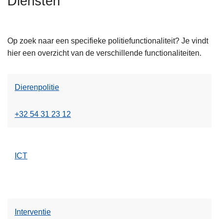
Diensten
n
h
o
Op zoek naar een specifieke politiefunctionaliteit? Je vindt
u
hier een overzicht van de verschillende functionaliteiten.
d
g
a
Dierenpolitie
a
n
+32 54 31 23 12
ICT
Interventie