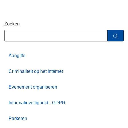
n
h
o
Zoeken
u
d
g
a
a
Aangifte
n
Criminaliteit op het internet
Evenement organiseren
Informatieveiligheid - GDPR
Parkeren