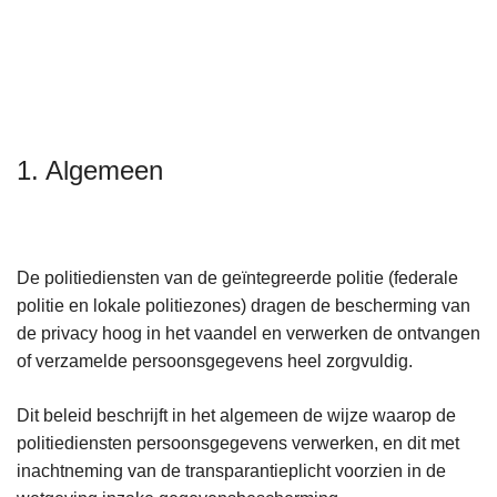
n
h
o
u
d
g
1. Algemeen
a
a
n
De politiediensten van de geïntegreerde politie (federale
politie en lokale politiezones) dragen de bescherming van
de privacy hoog in het vaandel en verwerken de ontvangen
of verzamelde persoonsgegevens heel zorgvuldig.
Dit beleid beschrijft in het algemeen de wijze waarop de
politiediensten persoonsgegevens verwerken, en dit met
inachtneming van de transparantieplicht voorzien in de