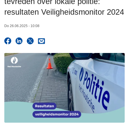
tevreden over lokale politie:
n
resultaten Veiligheidsmonitor 2024
h
o
u
Do 26.06.2025 - 10:08
d
g
a
a
n