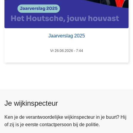
l
a
g
2
0
Jaarverslag 2025
2
5
Vr 26.06.2026 - 7:44
Je wijkinspecteur
Ken je de verantwoordelijke wijkinspecteur in je buurt? Hij
of zij is je eerste contactpersoon bij de politie.