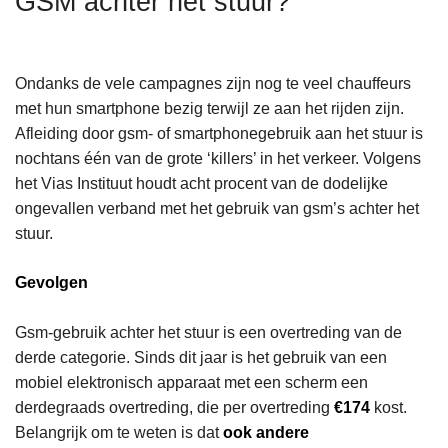
GSM achter het stuur?
n
h
o
Ondanks de vele campagnes zijn nog te veel chauffeurs
u
met hun smartphone bezig terwijl ze aan het rijden zijn.
d
Afleiding door gsm- of smartphonegebruik aan het stuur is
g
nochtans één van de grote ‘killers’ in het verkeer. Volgens
a
het Vias Instituut houdt acht procent van de dodelijke
a
ongevallen verband met het gebruik van gsm’s achter het
n
stuur.
Gevolgen
Gsm-gebruik achter het stuur is een overtreding van de
derde categorie. Sinds dit jaar is het gebruik van een
mobiel elektronisch apparaat met een scherm een
derdegraads overtreding, die per overtreding
€174
kost.
Belangrijk om te weten is dat
ook andere