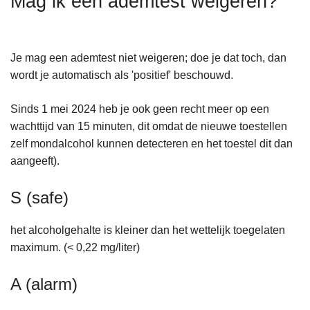
Mag ik een ademtest weigeren?
n
h
o
Je mag een ademtest niet weigeren; doe je dat toch, dan
u
wordt je automatisch als 'positief' beschouwd.
d
g
Sinds 1 mei 2024 heb je ook geen recht meer op een
a
wachttijd van 15 minuten, dit omdat de nieuwe toestellen
a
zelf mondalcohol kunnen detecteren en het toestel dit dan
n
aangeeft).
S (safe)
het alcoholgehalte is kleiner dan het wettelijk toegelaten
maximum. (< 0,22 mg/liter)
A (alarm)