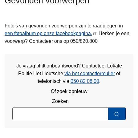
Gevonden voorwerpen
n
h
o
Foto's van gevonden voorwerpen zijn te raadplegen in
u
een fotoalbum op onze facebookpagina.
Herken je een
d
voorwerp? Contacteer ons op 050/820.800
g
a
a
Je vraag blijft onbeantwoord? Contacteer Lokale
n
Politie Het Houtsche
via het contactformulier
of
telefonisch via
050 82 08 00
.
Of zoek opnieuw
Zoeken