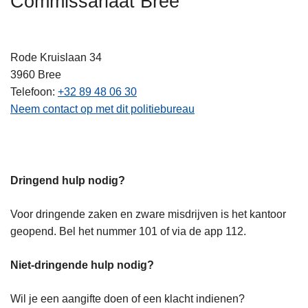
Commissariaat Bree
n
h
o
Rode Kruislaan 34
u
3960
Bree
d
Telefoon
+32 89 48 06 30
g
Neem contact op met dit politiebureau
a
a
n
Dringend hulp nodig?
Voor dringende zaken en zware misdrijven is het kantoor
geopend. Bel het nummer 101 of via de app 112.
Niet-dringende hulp nodig?
Wil je een aangifte doen of een klacht indienen?