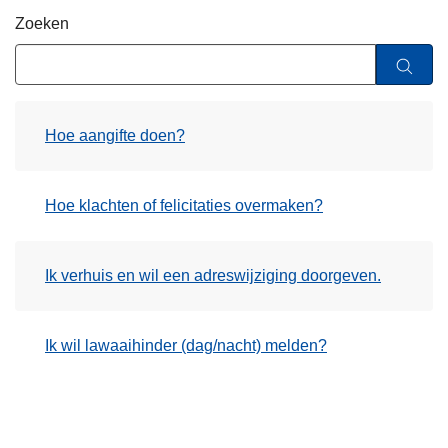
n
Zoeken
h
o
u
d
Hoe aangifte doen?
g
a
a
Hoe klachten of felicitaties overmaken?
n
Ik verhuis en wil een adreswijziging doorgeven.
Ik wil lawaaihinder (dag/nacht) melden?