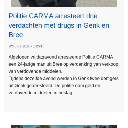
R
l
M
l
Politie CARMA arresteert drie
A
e
verdachten met drugs in Genk en
v
n
a
Bree
o
t
p
d
Wo 8.07.2026 - 13:53
d
L
a
o
Afgelopen vrijdagavond arresteerde Politie CARMA
e
d
n
een 24-jarige man uit Bree op verdenking van verkoop
e
e
d
van verdovende middelen.
s
r
e
Tijdens dezelfde avond werden in Genk twee dertigers
m
s
r
uit Genk gearresteerd. De politie nam geld en
e
v
d
verdovende middelen in beslag.
e
a
a
r
n
g
o
g
m
v
r
a
e
i
r