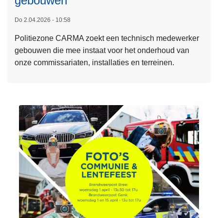
gebouwen
h
e
u
a
s
Do 2.04.2026 - 10:58
r
a
m
g
Politiezone CARMA zoekt een technisch medewerker
l
e
e
gebouwen die mee instaat voor het onderhoud van
d
e
n
onze commissariaten, installaties en terreinen.
n
r
b
o
a
u
v
m
r
e
e
g
r
l
e
V
d
m
a
i
e
c
n
e
a
g
s
t
e
t
u
n
e
r
v
r
e
a