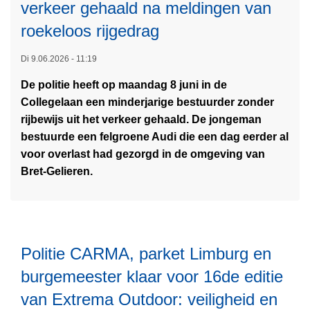
n
verkeer gehaald na meldingen van
t
m
v
roekeloos rijgedrag
e
a
L
t
n
Di 9.06.2026 - 11:19
e
d
o
De politie heeft op maandag 8 juni in de
e
r
p
Collegelaan een minderjarige bestuurder zonder
s
u
l
rijbewijs uit het verkeer gehaald. De jongeman
m
g
i
bestuurde een felgroene Audi die een dag eerder al
e
s
c
voor overlast had gezorgd in de omgeving van
e
i
h
Bret-Gelieren.
r
n
t
o
G
i
v
e
n
e
n
g
r
k
v
Politie CARMA, parket Limburg en
M
e
a
burgemeester klaar voor 16de editie
i
n
n
n
van Extrema Outdoor: veiligheid en
B
b
d