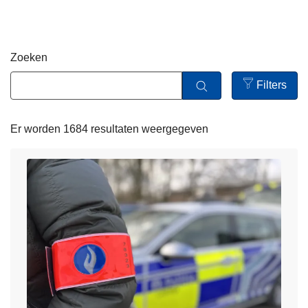
n
h
o
Zoeken
u
d
Filters
g
Open
a
filters
Er worden 1684 resultaten weergegeven
a
n