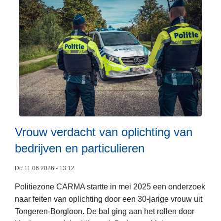
r
j
k
P
p
t
o
d
i
l
i
n
i
e
G
t
f
e
i
s
n
e
t
k
C
a
A
l
R
Vrouw verdacht van oplichting van
M
bedrijven en particulieren
A
L
a
e
Do 11.06.2026 - 13:12
r
e
r
Politiezone CARMA startte in mei 2025 een onderzoek
s
e
naar feiten van oplichting door een 30-jarige vrouw uit
m
s
Tongeren-Borgloon. De bal ging aan het rollen door
e