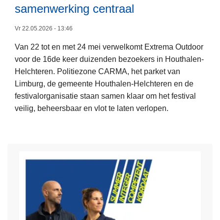
r
e
samenwerking centraal
e
e
d
L
r
e
r
Vr 22.05.2026 - 13:46
e
j
i
Van 22 tot en met 24 mei verwelkomt Extrema Outdoor
e
a
j
voor de 16de keer duizenden bezoekers in Houthalen-
s
r
v
Helchteren. Politiezone CARMA, het parket van
m
i
e
Limburg, de gemeente Houthalen-Helchteren en de
e
g
n
festivalorganisatie staan samen klaar om het festival
e
e
e
veilig, beheersbaar en vlot te laten verlopen.
r
z
n
o
o
p
v
n
a
e
d
r
r
e
t
P
r
i
o
r
c
l
i
u
i
j
l
t