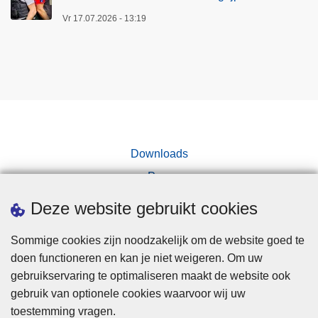
e
Vr 17.07.2026 - 13:19
i
d
n
e
m
e
n
1
Downloads
.
Pers
4
6
Deze website gebruikt cookies
7
p
Sommige cookies zijn noodzakelijk om de website goed te
a
doen functioneren en kan je niet weigeren. Om uw
r
gebruikservaring te optimaliseren maakt de website ook
f
Disclaimer
gebruik van optionele cookies waarvoor wij uw
u
toestemming vragen.
Disclaimer