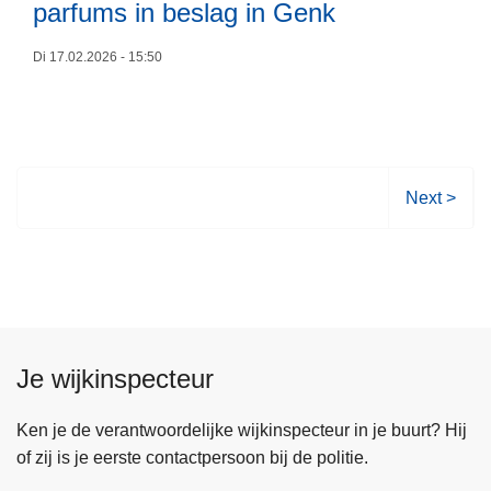
e
r
parfums in beslag in Genk
t
e
m
r
Di 17.02.2026 - 15:50
a
o
s
v
k
e
e
r
r
P
V
Next >
t
o
o
b
l
l
e
i
g
n
t
e
d
i
n
e
e
d
Je wijkinspecteur
a
C
e
u
A
p
Ken je de verantwoordelijke wijkinspecteur in je buurt? Hij
t
R
a
of zij is je eerste contactpersoon bij de politie.
o
M
g