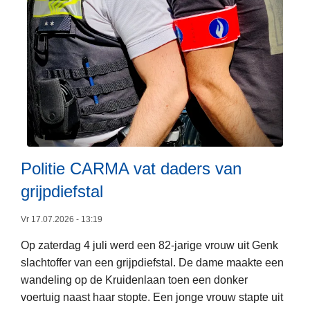
e
e
v
e
r
d
a
c
h
t
Politie CARMA vat daders van
e
grijpdiefstal
n
a
Vr 17.07.2026 - 13:19
a
Op zaterdag 4 juli werd een 82-jarige vrouw uit Genk
n
slachtoffer van een grijpdiefstal. De dame maakte een
L
g
wandeling op de Kruidenlaan toen een donker
e
e
voertuig naast haar stopte. Een jonge vrouw stapte uit
e
h