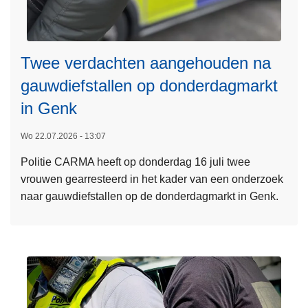
Twee verdachten aangehouden na
L
gauwdiefstallen op donderdagmarkt
e
in Genk
e
s
Wo 22.07.2026 - 13:07
m
Politie CARMA heeft op donderdag 16 juli twee
e
vrouwen gearresteerd in het kader van een onderzoek
e
naar gauwdiefstallen op de donderdagmarkt in Genk.
r
o
v
e
r
T
w