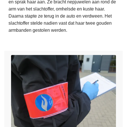
en sprak haar aan. Ze bracht nepjuwelen aan rond de
s
o
arm van het slachtoffer, omhelsde en kuste haar.
m
u
Daarna stapte ze terug in de auto en verdween. Het
e
d
slachtoffer stelde nadien vast dat haar twee gouden
e
e
armbanden gestolen werden.
r
n
o
n
v
a
e
g
r
a
P
u
o
w
l
d
i
i
t
e
i
f
e
s
C
t
A
a