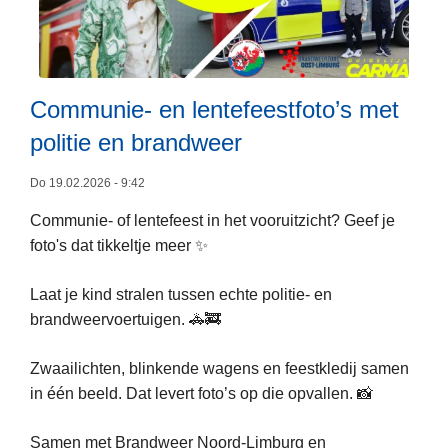
k
:
n
l
T
r
a
e
o
a
c
e
r
Communie- en lentefeestfoto’s met
h
k
v
n
e
politie en brandweer
o
i
l
o
s
o
Do 19.02.2026 - 9:42
r
c
o
Communie- of lentefeest in het vooruitzicht? Geef je
1
h
s
foto's dat tikkeltje meer ✨
6
m
r
d
e
i
Laat je kind stralen tussen echte politie- en
e
d
j
L
brandweervoertuigen. 🚓🚒
e
e
g
e
d
w
e
Zwaailichten, blinkende wagens en feestkledij samen
e
i
e
d
in één beeld. Dat levert foto’s op die opvallen. 📸
s
t
r
r
m
i
k
a
Samen met Brandweer Noord-Limburg en
e