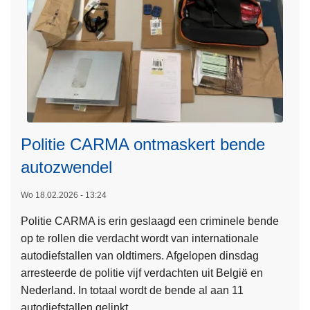
:
e
v
n
e
t
i
e
l
f
i
e
g
e
h
s
Politie CARMA ontmaskert bende
e
t
i
autozwendel
f
d
L
o
e
Wo 18.02.2026 - 13:24
e
t
n
Politie CARMA is erin geslaagd een criminele bende
e
o
s
op te rollen die verdacht wordt van internationale
s
’
a
autodiefstallen van oldtimers. Afgelopen dinsdag
m
s
m
arresteerde de politie vijf verdachten uit België en
e
m
e
Nederland. In totaal wordt de bende al aan 11
e
e
n
autodiefstallen gelinkt.
r
t