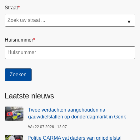
z
A
i
Straat
w
e
n
e
n
a
▼
n
F
d
O
e
D
Huisnummer
l
V
o
l
k
s
g
Laatste nieuws
e
z
Twee verdachten aangehouden na
o
gauwdiefstallen op donderdagmarkt in Genk
n
d
Wo 22.07.2026 - 13:07
h
Politie CARMA vat daders van grijpdiefstal