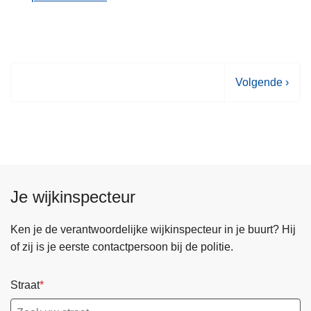
V
Volgende ›
o
l
g
e
n
d
Je wijkinspecteur
e
p
Ken je de verantwoordelijke wijkinspecteur in je buurt? Hij
a
of zij is je eerste contactpersoon bij de politie.
g
i
Straat
n
a