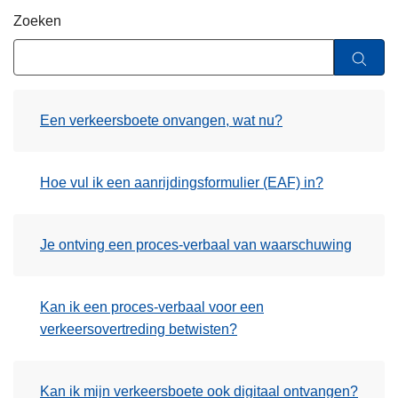
n
Zoeken
h
o
u
d
Een verkeersboete onvangen, wat nu?
g
a
a
Hoe vul ik een aanrijdingsformulier (EAF) in?
n
Je ontving een proces-verbaal van waarschuwing
Kan ik een proces-verbaal voor een
verkeersovertreding betwisten?
Kan ik mijn verkeersboete ook digitaal ontvangen?