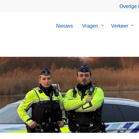
Overige 
Nieuws
Vragen
Submenu
Verkeer
Su
van
van
Vragen
Ver