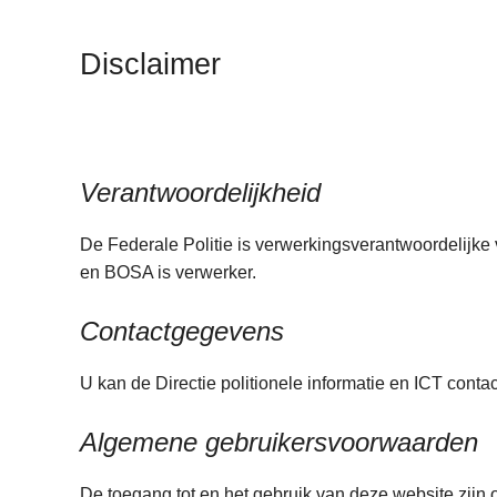
n
h
Disclaimer
o
u
d
g
a
Verantwoordelijkheid
a
n
De Federale Politie is verwerkingsverantwoordelijke 
en BOSA is verwerker.
Contactgegevens
U kan de Directie politionele informatie en ICT conta
Algemene gebruikersvoorwaarden
De toegang tot en het gebruik van deze website zij