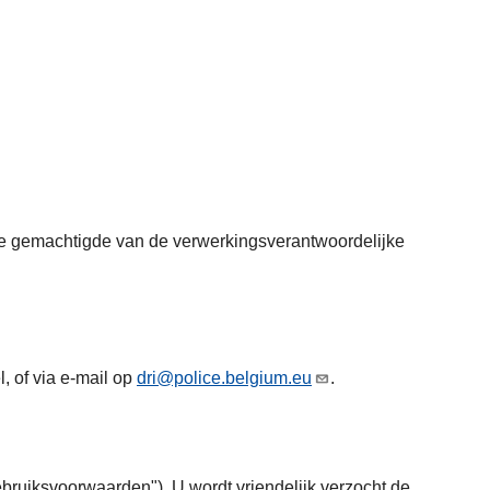
s de gemachtigde van de verwerkingsverantwoordelijke
, of via e-mail op
dri@police.belgium.eu
.
ruiksvoorwaarden"). U wordt vriendelijk verzocht de