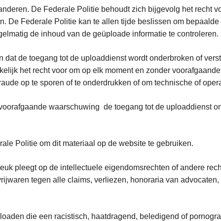
deren. De Federale Politie behoudt zich bijgevolg het recht vo
n. De Federale Politie kan te allen tijde beslissen om bepaalde
gelmatig de inhoud van de geüploade informatie te controleren.
ten dat de toegang tot de uploaddienst wordt onderbroken of ver
ukkelijk het recht voor om op elk moment en zonder voorafgaand
aude op te sporen of te onderdrukken of om technische of opera
voorafgaande waarschuwing de toegang tot de uploaddienst ont
leeft.
ale Politie om dit materiaal op de website te gebruiken.
breuk pleegt op de intellectuele eigendomsrechten of andere re
e vrijwaren tegen alle claims, verliezen, honoraria van advoca
loaden die een racistisch, haatdragend, beledigend of pornografi