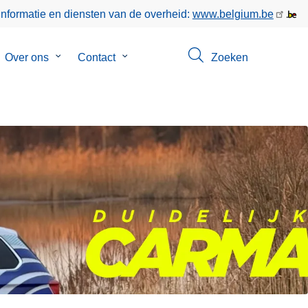
informatie en diensten van de overheid:
www.belgium.be
bmenu
Over ons
Submenu
Contact
Submenu
Zoeken
van
van
keer
Over
Contact
ons