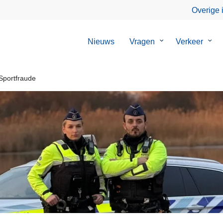
Overige 
Nieuws
Vragen
Submenu
Verkeer
Sub
van
van
Vragen
Verk
Sportfraude