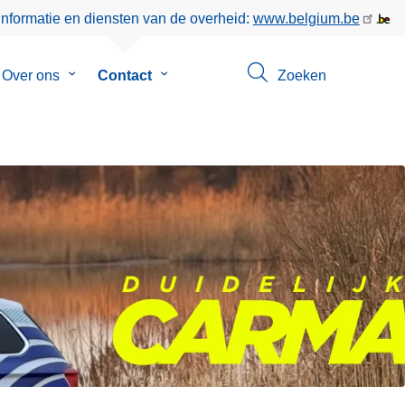
informatie en diensten van de overheid:
www.belgium.be
menu
Over ons
Submenu
Contact
Submenu
Zoeken
van
van
eer
Over
Contact
ons