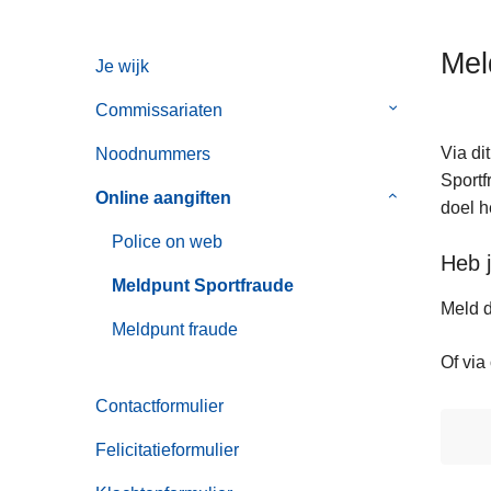
n
h
Mel
Je wijk
o
u
Commissariaten
Submenu
d
van
g
Via di
Noodnummers
Commissaria
a
Sportf
Online aangiften
Submenu
a
doel h
van
n
Police on web
Online
Heb j
aangiften
Meldpunt Sportfraude
Meld d
Meldpunt fraude
Of via
Contactformulier
Felicitatieformulier