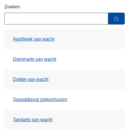
n
Zoeken
h
o
u
d
Apotheek van wacht
g
a
a
Dierenarts van wacht
n
Dokter van wacht
Spoeddienst ziekenhuizen
Tandarts van wacht