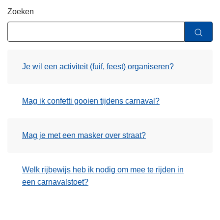
n
Zoeken
h
o
u
d
Je wil een activiteit (fuif, feest) organiseren?
g
a
a
Mag ik confetti gooien tijdens carnaval?
n
Mag je met een masker over straat?
Welk rijbewijs heb ik nodig om mee te rijden in
een carnavalstoet?