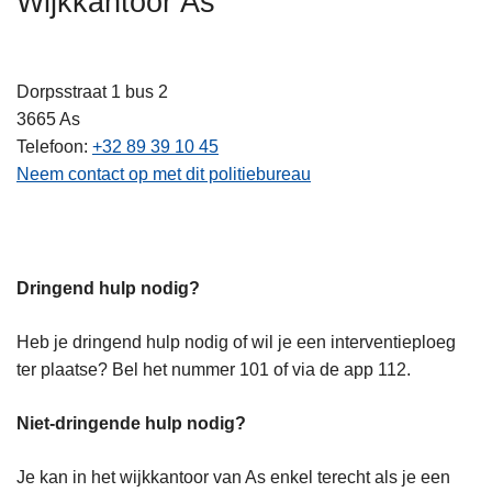
Wijkkantoor As
n
h
o
Dorpsstraat 1 bus 2
u
3665
As
d
Telefoon
+32 89 39 10 45
g
Neem contact op met dit politiebureau
a
a
n
Dringend hulp nodig?
Heb je dringend hulp nodig of wil je een interventieploeg
ter plaatse? Bel het nummer 101 of via de app 112.
Niet-dringende hulp nodig?
Je kan in het wijkkantoor van As enkel terecht als je een