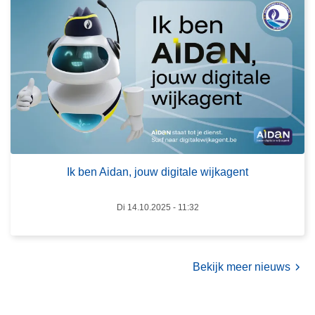
t
o
b
v
a
e
l
r
K
I
V
k
M
b
e
e
c
n
h
A
Ik ben Aidan, jouw digitale wijkagent
e
i
l
d
Di 14.10.2025 - 11:32
e
a
n
n
-
,
Bekijk meer nieuws
s
j
t
o
a
u