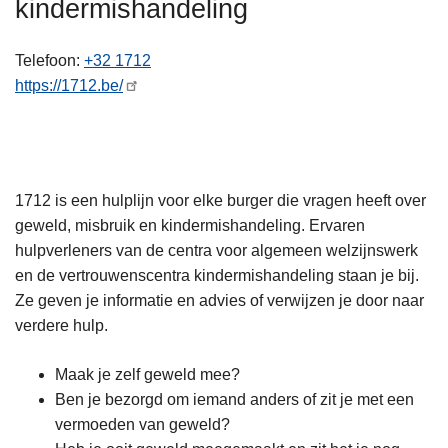
kindermishandeling
n
h
Telefoon
+32 1712
o
https://1712.be/
u
d
g
a
a
1712 is een hulplijn voor elke burger die vragen heeft over
n
geweld, misbruik en kindermishandeling. Ervaren
hulpverleners van de centra voor algemeen welzijnswerk
en de vertrouwenscentra kindermishandeling staan je bij.
Ze geven je informatie en advies of verwijzen je door naar
verdere hulp.
Maak je zelf geweld mee?
Ben je bezorgd om iemand anders of zit je met een
vermoeden van geweld?