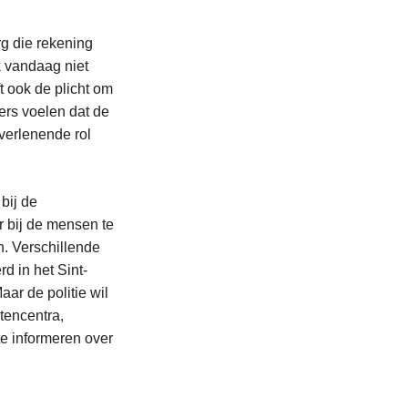
g die rekening
k vandaag niet
t ook de plicht om
fers voelen dat de
pverlenende rol
bij de
er bij de mensen te
n. Verschillende
d in het Sint-
ar de politie wil
tencentra,
te informeren over