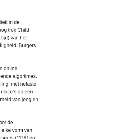
teit in de
nog trok Child
ijd) van het
iligheid. Burgers
n online
vende algoritmes.
ling, met nefaste
risico’s op een
rheid van jong en
 om de
 elke vorm van
dviseurs (CPA) en