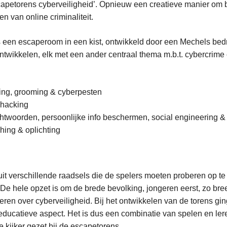
scapetorens cyberveiligheid’. Opnieuw een creatieve manier om
n van online criminaliteit.
 een escaperoom in een kist, ontwikkeld door een Mechels bedri
 ontwikkelen, elk met een ander centraal thema m.b.t. cybercrime
ting, grooming & cyberpesten
 hacking
twoorden, persoonlijke info beschermen, social engineering &
hing & oplichting
uit verschillende raadsels die de spelers moeten proberen op te
. De hele opzet is om de brede bevolking, jongeren eerst, zo bre
meren over cyberveiligheid. Bij het ontwikkelen van de torens gi
educatieve aspect. Het is dus een combinatie van spelen en le
 kijker gezet bij de escapetorens.