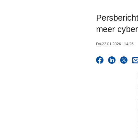
n
h
Persbericht
o
meer cyber
u
d
g
Do 22.01.2026 - 14:26
a
a
n