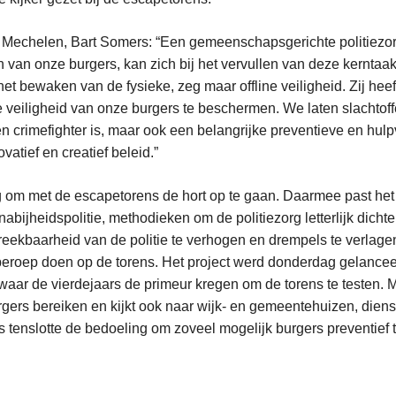
Mechelen, Bart Somers: “Een gemeenschapsgerichte politiezor
 van onze burgers, kan zich bij het vervullen van deze kerntaa
et bewaken van de fysieke, zeg maar offline veiligheid. Zij heef
ne veiligheid van onze burgers te beschermen. We laten slachtof
een crimefighter is, maar ook een belangrijke preventieve en hul
nnovatief en creatief beleid.”
g om met de escapetorens de hort op te gaan. Daarmee past het 
nabijheidspolitie, methodieken om de politiezorg letterlijk dicht
eekbaarheid van de politie te verhogen en drempels te verlage
beroep doen op de torens. Het project werd donderdag gelanceer
aar de vierdejaars de primeur kregen om de torens te testen. Ma
rgers bereiken en kijkt ook naar wijk- en gemeentehuizen, diens
s tenslotte de bedoeling om zoveel mogelijk burgers preventief 