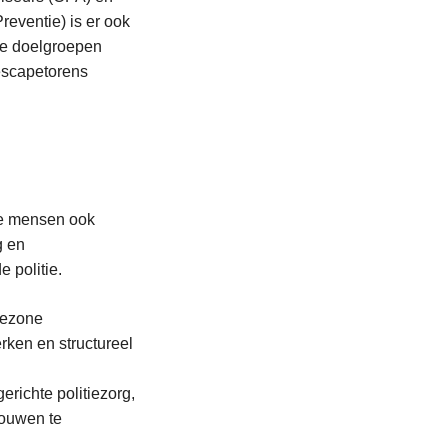
eventie) is er ook
ge doelgroepen
 escapetorens
de mensen ook
g en
 politie.
iezone
rken en structureel
richte politiezorg,
rouwen te