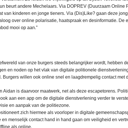
hun beurt andere Mechelaars. Via DOPREV (Duurzaam Online Pr
 van kinderen en jonge tieners. Via (Dis)Like? gaan deze jon
aloog over online polarisatie, haatspraak en desinformatie. De
anbod mooi op aan.”
efwereld van onze burgers steeds belangrijker wordt, hebben 
en en noden op het vlak van digitale politionele dienstverlenin
 Burgers willen ook online snel en laagdrempelig contact met de
n Aidan is daarvoor maatwerk, net als deze escapetorens. Polit
ook aan een app om de digitale dienstverlening verder te verste
visie en aanpak van de politiezone.
itioneert zich hiermee als voorloper in digitale gemeenschapsge
e en menselijk contact hand in hand gaan om veiligheid en vert
fline als online.