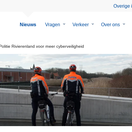
Overige 
Nieuws
Vragen
Submenu
Verkeer
Submenu
Over ons
Sub
van
van
van
Vragen
Verkeer
Over
ons
olitie Rivierenland voor meer cyberveiligheid