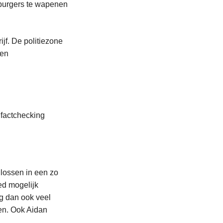
 burgers te wapenen
jf. De politiezone
 en
 factchecking
 lossen in een zo
ed mogelijk
ng dan ook veel
ren. Ook Aidan