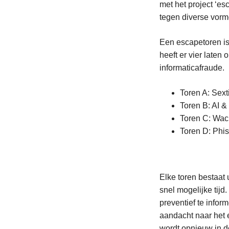
met het project ‘e
tegen diverse vorme
Een escapetoren is
heeft er vier laten
informaticafraude.
Toren A: Sex
Toren B: AI &
Toren C: Wach
Toren D: Phis
Elke toren bestaat 
snel mogelijke tijd
preventief te infor
aandacht naar het 
wordt opnieuw in de