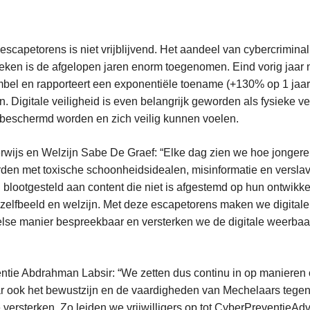
 escapetorens is niet vrijblijvend. Het aandeel van cybercriminali
stieken is de afgelopen jaren enorm toegenomen. Eind vorig jaar 
bel en rapporteert een exponentiële toename (+130% op 1 jaar t
. Digitale veiligheid is even belangrijk geworden als fysieke ve
beschermd worden en zich veilig kunnen voelen.
ijs en Welzijn Sabe De Graef: “Elke dag zien we hoe jongere
den met toxische schoonheidsidealen, misinformatie en versla
blootgesteld aan content die niet is afgestemd op hun ontwikke
zelfbeeld en welzijn. Met deze escapetorens maken we digitale 
lse manier bespreekbaar en versterken we de digitale weerbaa
tie Abdrahman Labsir: “We zetten dus continu in op manieren
r ook het bewustzijn en de vaardigheden van Mechelaars tegen
te versterken. Zo leiden we vrijwilligers op tot CyberPreventieA