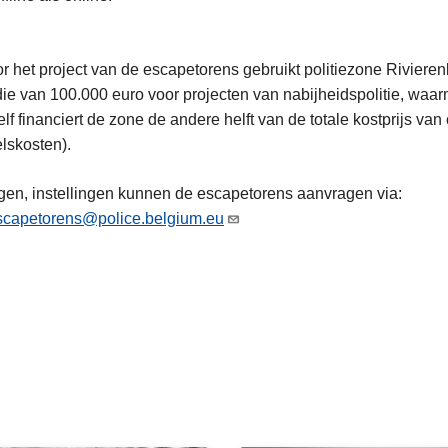
or het project van de escapetorens gebruikt politiezone Riviere
ie van 100.000 euro voor projecten van nabijheidspolitie, waa
lf financiert de zone de andere helft van de totale kostprijs van
lskosten).
gen, instellingen kunnen de escapetorens aanvragen via:
scapetorens@police.belgium.eu
L
e
e
s
m
e
e