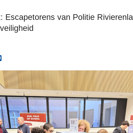
: Escapetorens van Politie Rivierenl
veiligheid