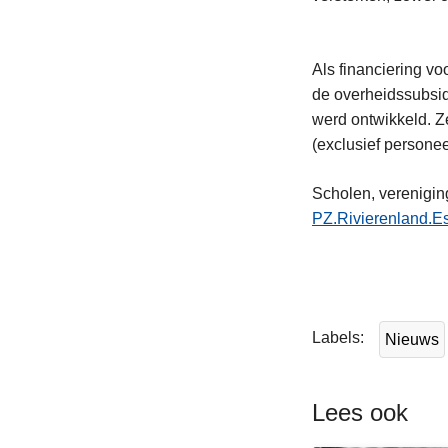
Als financiering vo
de overheidssubsid
werd ontwikkeld. Ze
(exclusief personee
Scholen, verenigin
PZ.Rivierenland.E
L
e
e
Labels
Nieuws
s
m
e
Lees ook
e