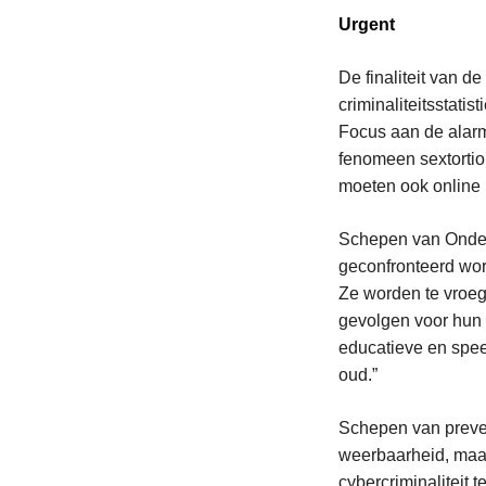
Urgent
De finaliteit van de
criminaliteitsstati
Focus aan de alarm
fenomeen sextortion
moeten ook online 
Schepen van Onderw
geconfronteerd wor
Ze worden te vroeg 
gevolgen voor hun 
educatieve en spee
oud.”
Schepen van preven
weerbaarheid, maa
cybercriminaliteit 