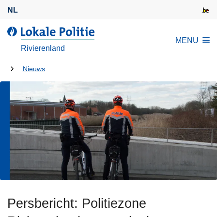
O
NL
v
e
d
MENU
r
e
Rivierenland
s
L
l
U
o
Nieuws
a
k
bent
a
a
hier:
n
l
e
e
n
P
n
o
a
l
a
i
r
t
d
i
e
Persbericht: Politiezone
e
i