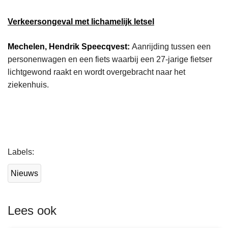
Verkeersongeval met lichamelijk letsel
Mechelen, Hendrik Speecqvest:
Aanrijding tussen een
personenwagen en een fiets waarbij een 27-jarige fietser
lichtgewond raakt en wordt overgebracht naar het
ziekenhuis.
L
Labels
e
e
Nieuws
s
m
e
Lees ook
e