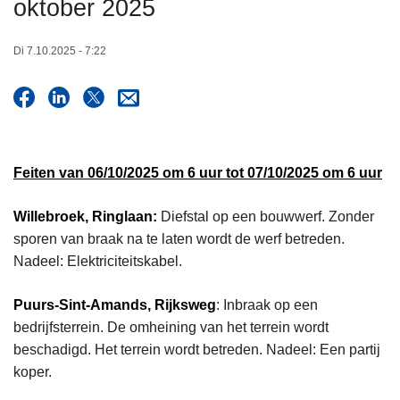
oktober 2025
n
h
Di 7.10.2025 - 7:22
o
u
d
g
a
a
Feiten van 06/10/2025 om 6 uur tot 07/10/2025 om 6 uur
n
Willebroek, Ringlaan:
Diefstal op een bouwwerf. Zonder
sporen van braak na te laten wordt de werf betreden.
Nadeel: Elektriciteitskabel.
Puurs-Sint-Amands, Rijksweg
: Inbraak op een
bedrijfsterrein. De omheining van het terrein wordt
beschadigd. Het terrein wordt betreden. Nadeel: Een partij
koper.