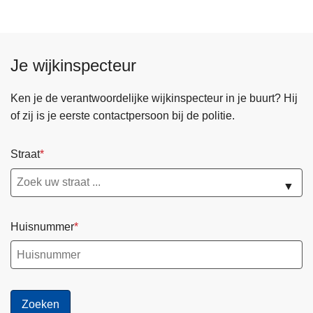
s
j
t
o
a
u
r
w
Je wijkinspecteur
t
d
s
i
Ken je de verantwoordelijke wijkinspecteur in je buurt? Hij
e
g
of zij is je eerste contactpersoon bij de politie.
i
i
z
t
Straat
o
a
e
l
▼
n
e
2
w
Huisnummer
0
i
2
j
6
k
-
a
2
g