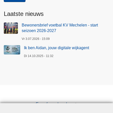
0
e
2
n
Laatste nieuws
7
t
Bewonersbrief voetbal KV Mechelen - start
seizoen 2026-2027
Vr 3.07.2026 - 15:09
Ik ben Aidan, jouw digitale wijkagent
Di 14.10.2025 - 11:32
Een afspraak maken
Downloads