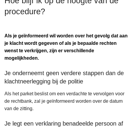
Hoe blijf ik op de hoogte van de
n
procedure?
h
o
u
d
Als je geïnformeerd wil worden over het gevolg dat aan
g
je klacht wordt gegeven of als je bepaalde rechten
a
wenst te verkrijgen, zijn er verschillende
a
mogelijkheden.
n
Je onderneemt geen verdere stappen dan de
klachtneerlegging bij de politie
Als het parket beslist om een verdachte te vervolgen voor
de rechtbank, zal je geïnformeerd worden over de datum
van de zitting.
Je legt een verklaring benadeelde persoon af