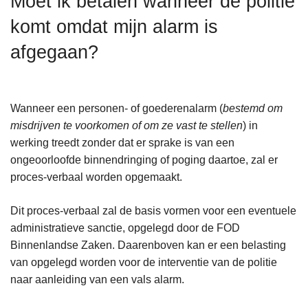
Moet ik betalen wanneer de politie
n
komt omdat mijn alarm is
h
o
afgegaan?
u
d
g
Wanneer een personen- of goederenalarm (
bestemd om
a
misdrijven te voorkomen of om ze vast te stellen
) in
a
werking treedt zonder dat er sprake is van een
n
ongeoorloofde binnendringing of poging daartoe, zal er
proces-verbaal worden opgemaakt.
Dit proces-verbaal zal de basis vormen voor een eventuele
administratieve sanctie, opgelegd door de FOD
Binnenlandse Zaken. Daarenboven kan er een belasting
van opgelegd worden voor de interventie van de politie
naar aanleiding van een vals alarm.