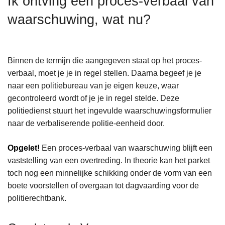
Ik ontving een proces-verbaal van
n
waarschuwing, wat nu?
h
o
u
d
Binnen de termijn die aangegeven staat op het proces-
g
verbaal, moet je je in regel stellen. Daarna begeef je je
a
naar een politiebureau van je eigen keuze, waar
a
gecontroleerd wordt of je je in regel stelde. Deze
n
politiedienst stuurt het ingevulde waarschuwingsformulier
naar de verbaliserende politie-eenheid door.
Opgelet!
Een proces-verbaal van waarschuwing blijft een
vaststelling van een overtreding. In theorie kan het parket
toch nog een minnelijke schikking onder de vorm van een
boete voorstellen of overgaan tot dagvaarding voor de
politierechtbank.