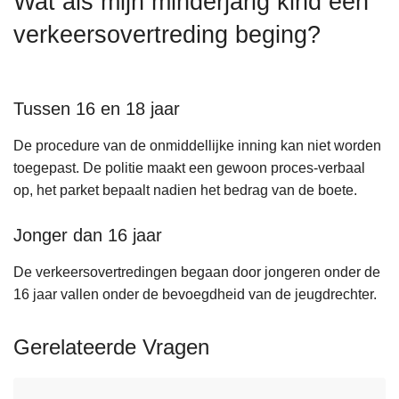
Wat als mijn minderjarig kind een
n
verkeersovertreding beging?
h
o
u
d
Tussen 16 en 18 jaar
g
De procedure van de onmiddellijke inning kan niet worden
a
toegepast. De politie maakt een gewoon proces-verbaal
a
op, het parket bepaalt nadien het bedrag van de boete.
n
Jonger dan 16 jaar
De verkeersovertredingen begaan door jongeren onder de
16 jaar vallen onder de bevoegdheid van de jeugdrechter.
Gerelateerde Vragen