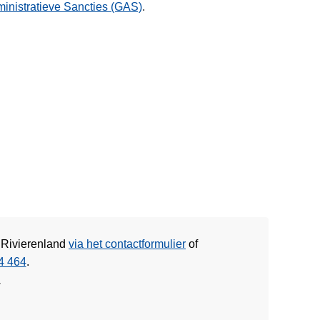
inistratieve Sancties (GAS)
.
e Rivierenland
via het contactformulier
of
4 464
.
w