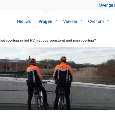
Overige 
Nieuws
Vragen
Submenu
Verkeer
Submenu
Over ons
Sub
van
van
van
Vragen
Verkeer
Over
ons
et voertuig in het PV niet overeenstemt met mijn voertuig?