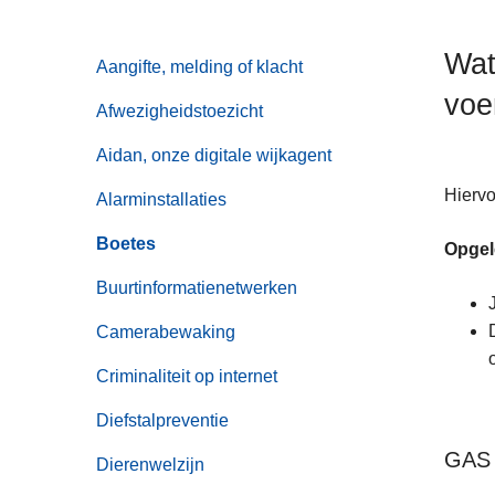
n
h
Wat
Aangifte, melding of klacht
o
voe
u
Afwezigheidstoezicht
d
g
Aidan, onze digitale wijkagent
a
Hiervo
Alarminstallaties
a
n
Boetes
Opgel
Buurtinformatienetwerken
Camerabewaking
Criminaliteit op internet
Diefstalpreventie
GAS
Dierenwelzijn