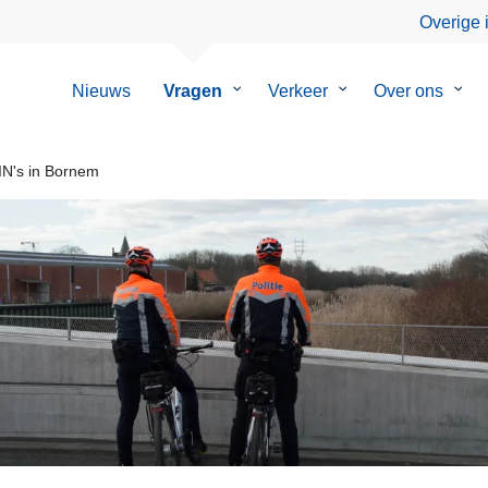
Overige 
Nieuws
Vragen
Submenu
Verkeer
Submenu
Over ons
Sub
van
van
van
Vragen
Verkeer
Over
ons
N's in Bornem