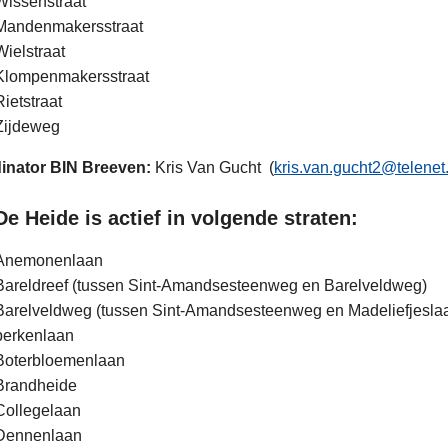
Wissenstraat
Mandenmakersstraat
Wielstraat
Klompenmakersstraat
Rietstraat
Zijdeweg
inator BIN Breeven:
Kris Van Gucht (
kris.van.gucht2@telenet
De Heide is actief in volgende straten:
Anemonenlaan
Bareldreef (tussen Sint-Amandsesteenweg en Barelveldweg)
Barelveldweg (tussen Sint-Amandsesteenweg en Madeliefjesla
berkenlaan
Boterbloemenlaan
Brandheide
Collegelaan
Dennenlaan