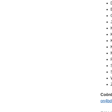
Coörd
on4bd