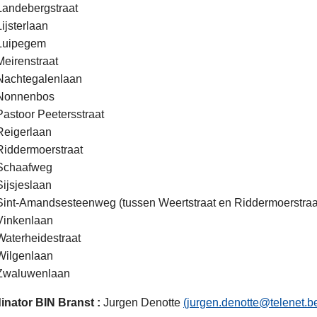
Landebergstraat
Lijsterlaan
Luipegem
Meirenstraat
Nachtegalenlaan
Nonnenbos
Pastoor Peetersstraat
Reigerlaan
Riddermoerstraat
Schaafweg
Sijsjeslaan
Sint-Amandsesteenweg (tussen Weertstraat en Riddermoerstraa
Vinkenlaan
Waterheidestraat
Wilgenlaan
Zwaluwenlaan
inator BIN Branst :
Jurgen Denotte
(jurgen.denotte@telenet.b