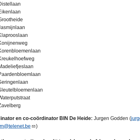
Distellaan
Eikenlaan
Grootheide
Jasmijnlaan
Klaprooslaan
Konijnenweg
Korenbloemenlaan
Kreukelhoefweg
Madeliefjeslaan
Paardenbloemlaan
Seringenlaan
Sleutelbloemenlaan
Waterputstraat
Zavelberg
inator en co-coördinator BIN De Heide:
Jurgen Godden (
jur
m@telenet.be
)