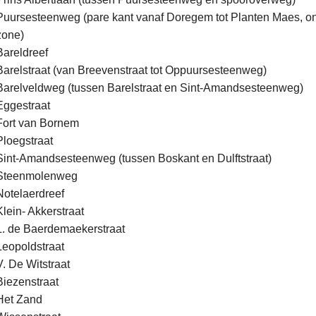
Puursesteenweg (pare kant vanaf Doregem tot Planten Maes, o
zone)
Bareldreef
Barelstraat (van Breevenstraat tot Oppuursesteenweg)
Barelveldweg (tussen Barelstraat en Sint-Amandsesteenweg)
Eggestraat
Fort van Bornem
Ploegstraat
Sint-Amandsesteenweg (tussen Boskant en Dulftstraat)
Steenmolenweg
Notelaerdreef
Klein- Akkerstraat
L. de Baerdemaekerstraat
Leopoldstraat
V. De Witstraat
Biezenstraat
Het Zand