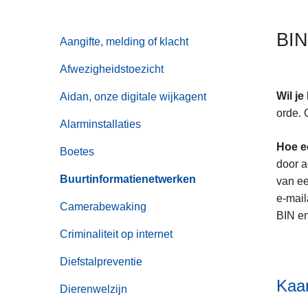
n
h
BIN
Aangifte, melding of klacht
o
u
Afwezigheidstoezicht
d
g
Wil j
Aidan, onze digitale wijkagent
a
orde. 
Alarminstallaties
a
Hoe e
n
Boetes
door a
Buurtinformatienetwerken
van ee
e-mai
Camerabewaking
BIN en
Criminaliteit op internet
Diefstalpreventie
Kaar
Dierenwelzijn