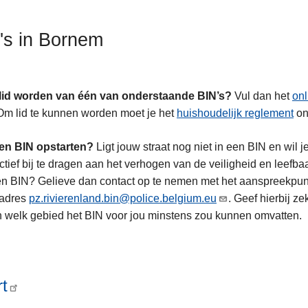
's in Bornem
e lid worden van één van onderstaande BIN’s?
Vul dan het
onl
Om lid te kunnen worden moet je het
huishoudelijk reglement
ond
en BIN opstarten?
Ligt jouw straat nog niet in een BIN en wil 
ctief bij te dragen aan het verhogen van de veiligheid en leefba
n BIN? Gelieve dan contact op te nemen met het aanspreekpunt
ladres
pz.rivierenland.bin@police.belgium.eu
. Geef hierbij z
 welk gebied het BIN voor jou minstens zou kunnen omvatten.
t