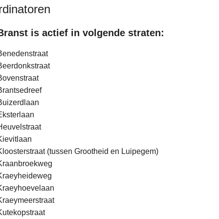
dinatoren
Branst is actief in volgende straten:
Benedenstraat
Beerdonkstraat
Bovenstraat
Brantsedreef
Buizerdlaan
Eksterlaan
Heuvelstraat
Kievitlaan
Kloosterstraat (tussen Grootheid en Luipegem)
Kraanbroekweg
Kraeyheideweg
Kraeyhoevelaan
Kraeymeerstraat
Kutekopstraat