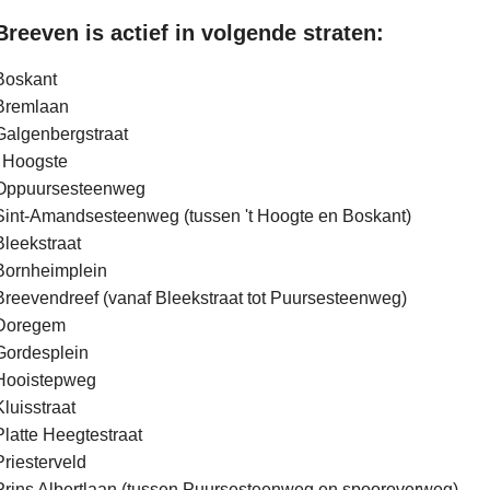
Breeven is actief in volgende straten:
Boskant
Bremlaan
Galgenbergstraat
t Hoogste
Oppuursesteenweg
Sint-Amandsesteenweg (tussen 't Hoogte en Boskant)
Bleekstraat
Bornheimplein
Breevendreef (vanaf Bleekstraat tot Puursesteenweg)
Doregem
Gordesplein
Hooistepweg
Kluisstraat
Platte Heegtestraat
Priesterveld
Prins Albertlaan (tussen Puursesteenweg en spooroverweg)