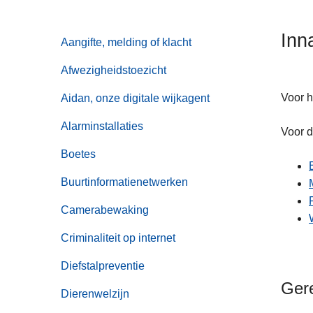
n
h
Inn
Aangifte, melding of klacht
o
u
Afwezigheidstoezicht
d
g
Voor h
Aidan, onze digitale wijkagent
a
Alarminstallaties
Voor d
a
n
Boetes
Buurtinformatienetwerken
Camerabewaking
Criminaliteit op internet
Diefstalpreventie
Ger
Dierenwelzijn