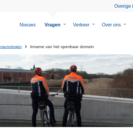
Overige 
Nieuws
Vragen
Submenu
Verkeer
Submenu
Over ons
Sub
van
van
van
Vragen
Verkeer
Over
ons
ergunningen
Inname van het openbaar domein