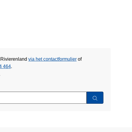
e Rivierenland
via het contactformulier
of
4 464
.
w