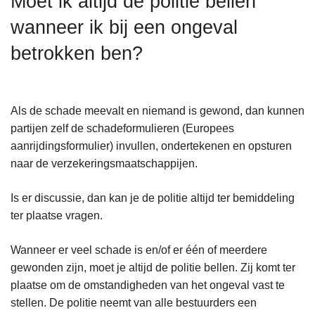
Moet ik altijd de politie bellen
n
wanneer ik bij een ongeval
h
o
betrokken ben?
u
d
g
Als de schade meevalt en niemand is gewond, dan kunnen
a
partijen zelf de schadeformulieren (Europees
a
aanrijdingsformulier) invullen, ondertekenen en opsturen
n
naar de verzekeringsmaatschappijen.
Is er discussie, dan kan je de politie altijd ter bemiddeling
ter plaatse vragen.
Wanneer er veel schade is en/of er één of meerdere
gewonden zijn, moet je altijd de politie bellen. Zij komt ter
plaatse om de omstandigheden van het ongeval vast te
stellen. De politie neemt van alle bestuurders een