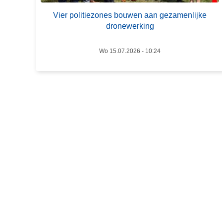
r
r
Vier politiezones bouwen aan gezamenlijke
p
?
dronewerking
o
l
Wo 15.07.2026 - 10:24
i
t
i
e
z
o
n
e
s
b
o
u
w
e