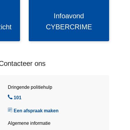
a
v
Infoavond
o
n
icht
CYBERCRIME
d
C
Y
B
E
Contacteer ons
R
C
R
Dringende politiehulp
I
M
B
101
E
e
Een afspraak maken
l
Algemene informatie