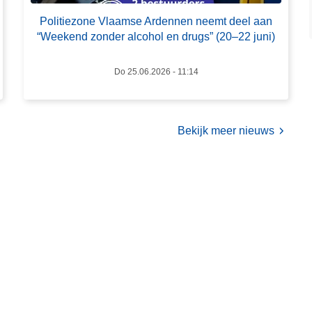
i
Politiezone Vlaamse Ardennen neemt deel aan
t
“Weekend zonder alcohol en drugs” (20–22 juni)
i
e
Do 25.06.2026 - 11:14
z
o
n
e
Bekijk meer nieuws
V
l
a
a
m
s
e
A
r
d