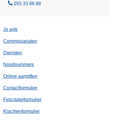
B
055 33 88 88
e
l
Je wijk
Commissariaten
Diensten
Noodnummers
Online aangiften
Contactformulier
Felicitatieformulier
Klachtenformulier