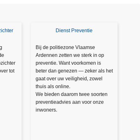
ichter
Dienst Preventie
D
i
e
g
Bij de politiezone Vlaamse
n
de
Ardennen zetten we sterk in op
st
zichter
preventie. Want voorkomen is
P
ver tot
beter dan genezen — zeker als het
r
gaat over uw veiligheid, zowel
e
thuis als online.
v
We bieden daarom twee soorten
e
preventieadvies aan voor onze
n
inwoners.
ti
e