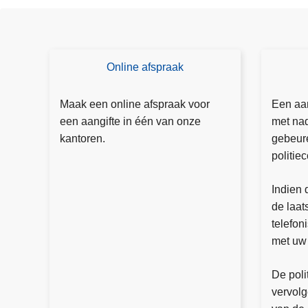
n
a
a
n
Online afspraak
M
P
g
a
o
e
a
li
Maak een online afspraak voor
Een aan
z
k
c
een aangifte in één van onze
met nad
a
e
e
kantoren.
gebeur
m
e
-
politie
e
n
o
n
o
n
Indien 
l
nl
-
de laat
i
in
w
telefon
j
e
e
met uw 
k
af
e
s
De poli
d
p
vervol
r