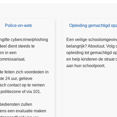
e
n
n
e
Police-on-web
Opleiding gemachtigd opz
P
n
r
n
e
gifte cybercrime/phishing
Een veilige schoolomgevin
e
v
eel dient steeds te
belangrijk? Absoluut. Volg 
e
e
en in een
opleiding tot gemachtigd op
m
n
commissariaat.
en help kinderen de straat o
t
ti
aan hun schoolpoort.
d
e
de feiten zich voordeden in
e
ti
ste 24 uur, gelieve
e
p
isch contact op te nemen
l
s
politiezone of via 101.
a
a
tiediensten zullen
n
gens een evaluatie maken
“