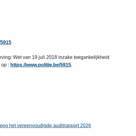
/5915
eving: Wet van 19 juli 2018 inzake toegankelijkheid
 op :
https://www.politie.be/5915
.
eeg het vereenvoudigde auditrapport 2026