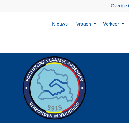
Overige 
Nieuws
Vragen
Submenu
Verkeer
Su
van
van
Vragen
Ver