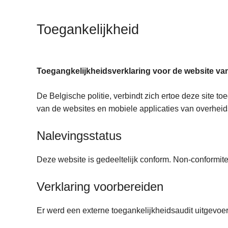
n
h
Toegankelijkheid
o
u
d
g
Toegangkelijkheidsverklaring voor de website va
a
De Belgische politie, verbindt zich ertoe deze site 
a
van de websites en mobiele applicaties van overheids
n
Nalevingsstatus
Deze website is gedeeltelijk conform. Non-conformitei
Verklaring voorbereiden
Er werd een externe toegankelijkheidsaudit uitgevoe