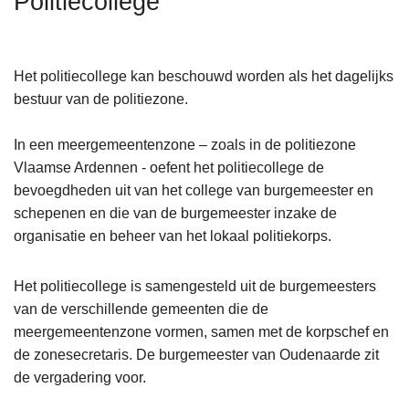
Politiecollege
n
h
o
Het politiecollege kan beschouwd worden als het dagelijks
u
bestuur van de politiezone.
d
g
In een meergemeentenzone – zoals in de politiezone
a
Vlaamse Ardennen - oefent het politiecollege de
a
bevoegdheden uit van het college van burgemeester en
n
schepenen en die van de burgemeester inzake de
organisatie en beheer van het lokaal politiekorps.
Het politiecollege is samengesteld uit de burgemeesters
van de verschillende gemeenten die de
meergemeentenzone vormen, samen met de korpschef en
de zonesecretaris. De burgemeester van Oudenaarde zit
de vergadering voor.