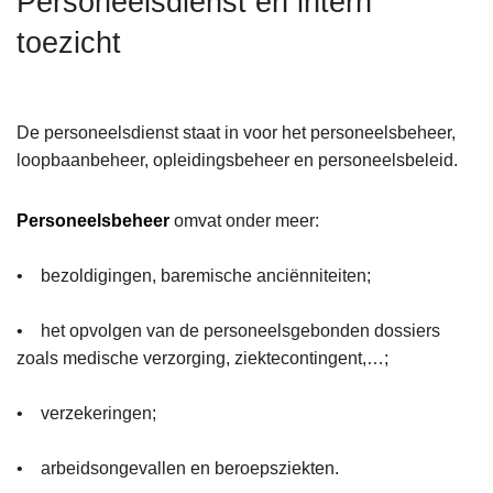
Personeelsdienst en intern
n
toezicht
h
o
u
d
De personeelsdienst staat in voor het personeelsbeheer,
g
loopbaanbeheer, opleidingsbeheer en personeelsbeleid.
a
a
Personeelsbeheer
omvat onder meer:
n
• bezoldigingen, baremische anciënniteiten;
• het opvolgen van de personeelsgebonden dossiers
zoals medische verzorging, ziektecontingent,…;
• verzekeringen;
• arbeidsongevallen en beroepsziekten.