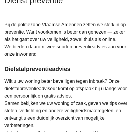
Dienst preventie
n
h
o
Bij de politiezone Vlaamse Ardennen zetten we sterk in op
u
preventie. Want voorkomen is beter dan genezen — zeker
d
als het gaat over uw veiligheid, zowel thuis als online.
g
We bieden daarom twee soorten preventieadvies aan voor
a
onze inwoners:
a
n
Diefstalpreventieadvies
Wilt u uw woning beter beveiligen tegen inbraak? Onze
diefstalpreventieadviseur komt op afspraak bij u langs voor
een persoonlijk en gratis advies.
Samen bekijken we uw woning of zaak, geven we tips over
sloten, verlichting en andere veiligheidsmaatregelen, en
ontvangt u een duidelijk overzicht van mogelijke
verbeteringen.