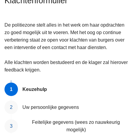
Klachtenformulier
n
h
o
De politiezone stelt alles in het werk om haar opdrachten
u
zo goed mogelijk uit te voeren. Met het oog op continue
d
verbetering staat ze open voor klachten van burgers over
g
een interventie of een contact met haar diensten.
a
a
Alle klachten worden bestudeerd en de klager zal hierover
n
feedback krijgen.
Keuzehulp
Uw persoonlijke gegevens
Feitelijke gegevens (wees zo nauwkeurig
mogelijk)