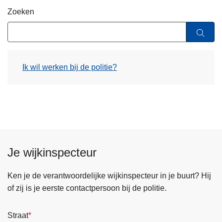
n
Zoeken
h
o
u
d
Ik wil werken bij de politie?
g
a
a
n
Je wijkinspecteur
Ken je de verantwoordelijke wijkinspecteur in je buurt? Hij
of zij is je eerste contactpersoon bij de politie.
Straat