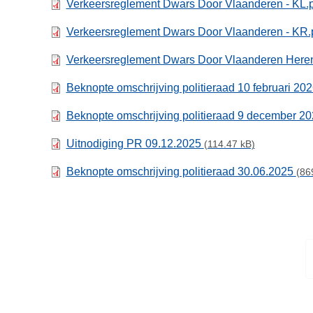
Verkeersreglement Dwars Door Vlaanderen - KL.
Verkeersreglement Dwars Door Vlaanderen - KR.
Verkeersreglement Dwars Door Vlaanderen Here
Beknopte omschrijving politieraad 10 februari 20
Beknopte omschrijving politieraad 9 december 2
Uitnodiging PR 09.12.2025
(114.47 kB)
Beknopte omschrijving politieraad 30.06.2025
(86