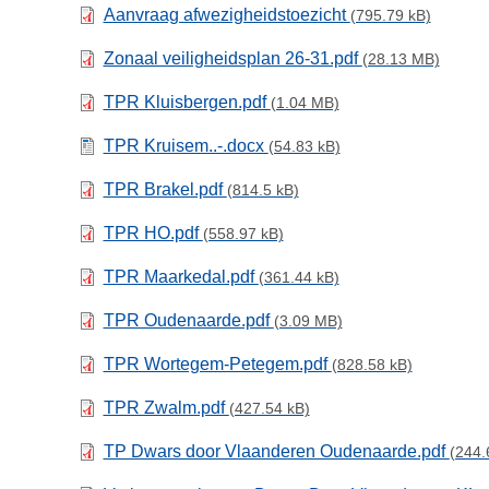
Aanvraag afwezigheidstoezicht
(795.79 kB)
Zonaal veiligheidsplan 26-31.pdf
(28.13 MB)
TPR Kluisbergen.pdf
(1.04 MB)
TPR Kruisem..-.docx
(54.83 kB)
TPR Brakel.pdf
(814.5 kB)
TPR HO.pdf
(558.97 kB)
TPR Maarkedal.pdf
(361.44 kB)
TPR Oudenaarde.pdf
(3.09 MB)
TPR Wortegem-Petegem.pdf
(828.58 kB)
TPR Zwalm.pdf
(427.54 kB)
TP Dwars door Vlaanderen Oudenaarde.pdf
(244.