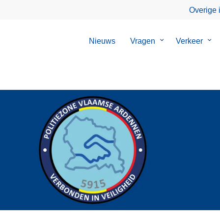
Overige 
Nieuws
Vragen
Submenu
Verkeer
Su
van
van
Vragen
Ver