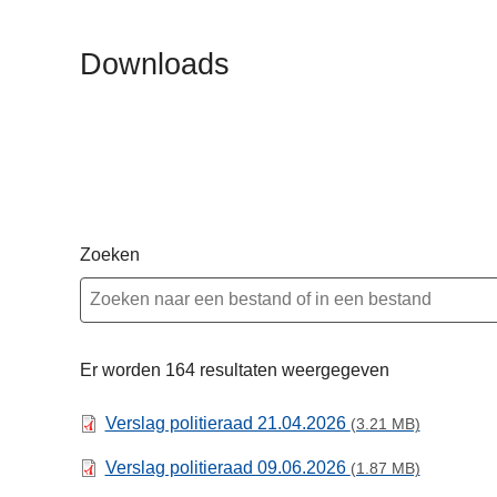
n
h
Downloads
o
u
d
g
a
a
n
Zoeken
Er worden 164 resultaten weergegeven
Verslag politieraad 21.04.2026
(3.21 MB)
Verslag politieraad 09.06.2026
(1.87 MB)