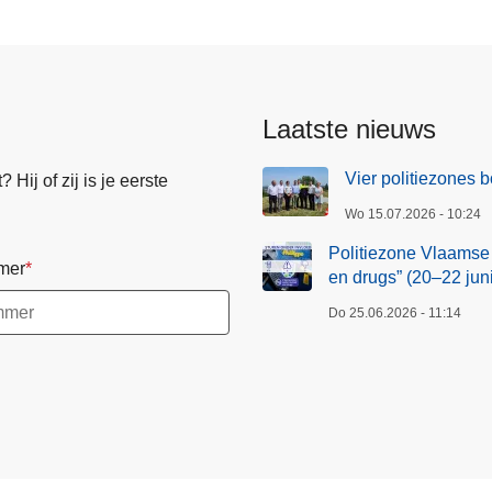
i
n
n
n
n
n
n
n
n
e
g
a
a
a
a
a
a
a
a
n
e
d
p
e
Laatste nieuws
a
p
g
a
Vier politiezones
Hij of zij is je eerste
i
g
Wo 15.07.2026 - 10:24
n
i
a
n
Politiezone Vlaamse
mer
a
en drugs” (20–22 juni
Do 25.06.2026 - 11:14