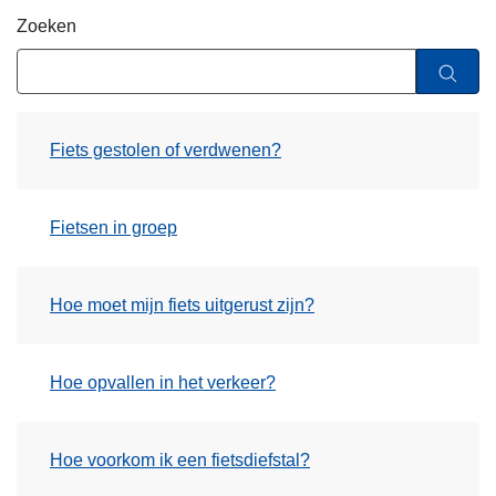
n
Zoeken
h
o
u
d
Fiets gestolen of verdwenen?
g
a
a
Fietsen in groep
n
Hoe moet mijn fiets uitgerust zijn?
Hoe opvallen in het verkeer?
Hoe voorkom ik een fietsdiefstal?