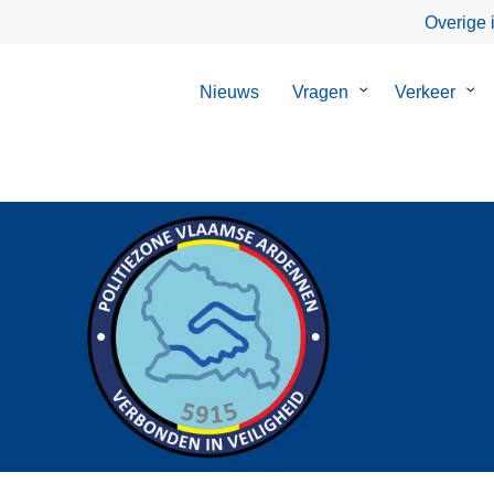
Overige 
Nieuws
Vragen
Submenu
Verkeer
Su
van
van
Vragen
Ver