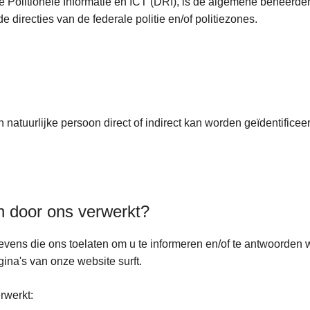
ie Politionele Informatie en ICT (DRI), is de algemene beheerde
irecties van de federale politie en/of politiezones.
atuurlijke persoon direct of indirect kan worden geïdentificeer
 door ons verwerkt?
ns die ons toelaten om u te informeren en/of te antwoorden wa
ina's van onze website surft.
rwerkt: