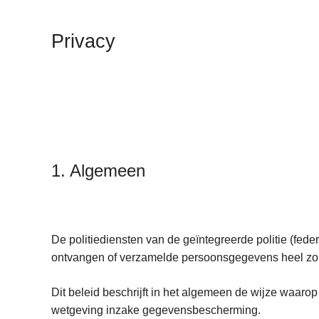
n
h
Privacy
o
u
d
g
a
a
n
1. Algemeen
De politiediensten van de geïntegreerde politie (fed
ontvangen of verzamelde persoonsgegevens heel zo
Dit beleid beschrijft in het algemeen de wijze waaro
wetgeving inzake gegevensbescherming.