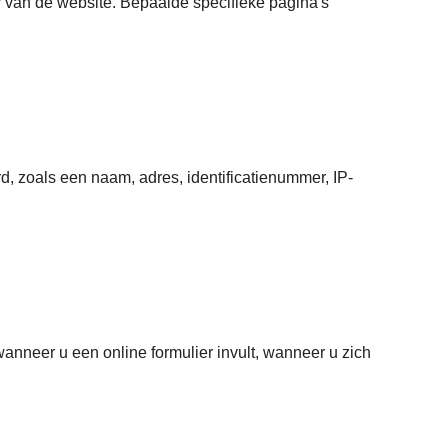
r van de website. Bepaalde specifieke pagina's
d, zoals een naam, adres, identificatienummer, IP-
nneer u een online formulier invult, wanneer u zich