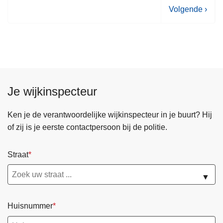
V
Volgende ›
o
l
g
e
n
d
Je wijkinspecteur
e
p
Ken je de verantwoordelijke wijkinspecteur in je buurt? Hij
a
of zij is je eerste contactpersoon bij de politie.
g
i
Straat
n
a
▼
Huisnummer