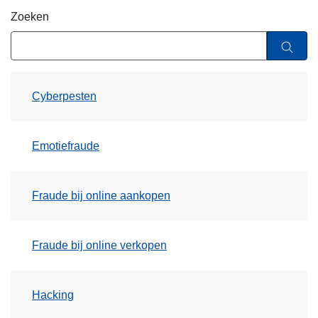
n
Zoeken
h
o
u
d
Cyberpesten
g
a
a
Emotiefraude
n
Fraude bij online aankopen
Fraude bij online verkopen
Hacking