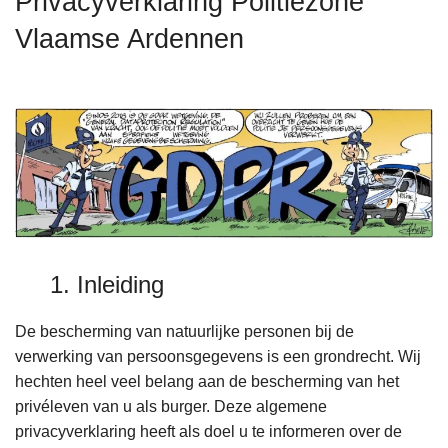
Privacyverklaring Politiezone
n
Vlaamse Ardennen
h
o
u
d
g
a
a
n
1. Inleiding
De bescherming van natuurlijke personen bij de
verwerking van persoonsgegevens is een grondrecht. Wij
hechten heel veel belang aan de bescherming van het
privéleven van u als burger. Deze algemene
privacyverklaring heeft als doel u te informeren over de