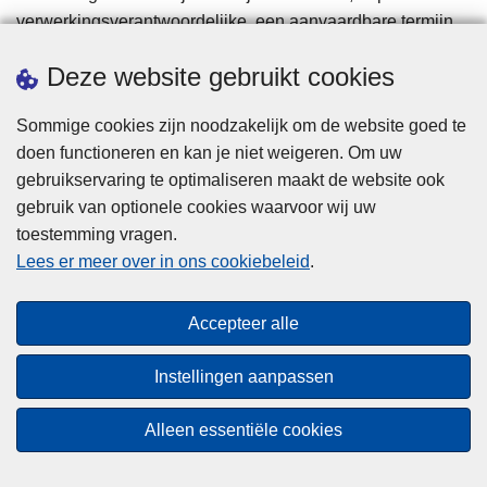
verwerkingsverantwoordelijke, een aanvaardbare termijn
binnen het proportionaliteitsbeginsel en het
Deze website gebruikt cookies
subsidiariteitsbeginsel.
Sommige cookies zijn noodzakelijk om de website goed te
10. Vragen of klachten m.b.t. het
doen functioneren en kan je niet weigeren. Om uw
verwerken van uw persoonsgegevens
gebruikservaring te optimaliseren maakt de website ook
gebruik van optionele cookies waarvoor wij uw
Indien u vragen of klachten hebt m.b.t. de verwerking van
toestemming vragen.
uw persoonsgegevens en/of indien u meent dat u uw
Lees er meer over in ons cookiebeleid
.
rechten niet ten volle hebt kunnen/mogen uitoefenen, dan
kan u zich schriftelijk richten tot:
Accepteer alle
1° de korpschef van de Politiezone op het adres:
Instellingen aanpassen
joost.duhamel@police.belgium.eu
Alleen essentiële cookies
2° of via de DPO van de Politiezone via het e-mailadres: