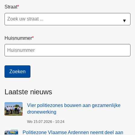
r
Straat
i
n
▼
g
Huisnummer
Laatste nieuws
Vier politiezones bouwen aan gezamenlijke
dronewerking
Wo 15.07.2026 - 10:24
Politiezone Vlaamse Ardennen neemt deel aan