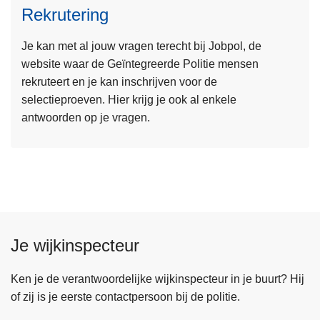
Rekrutering
e
e
Je kan met al jouw vragen terecht bij Jobpol, de
s
website waar de Geïntegreerde Politie mensen
m
rekruteert en je kan inschrijven voor de
e
selectieproeven. Hier krijg je ook al enkele
e
antwoorden op je vragen.
r
o
v
e
r
R
e
Je wijkinspecteur
k
r
u
Ken je de verantwoordelijke wijkinspecteur in je buurt? Hij
t
of zij is je eerste contactpersoon bij de politie.
e