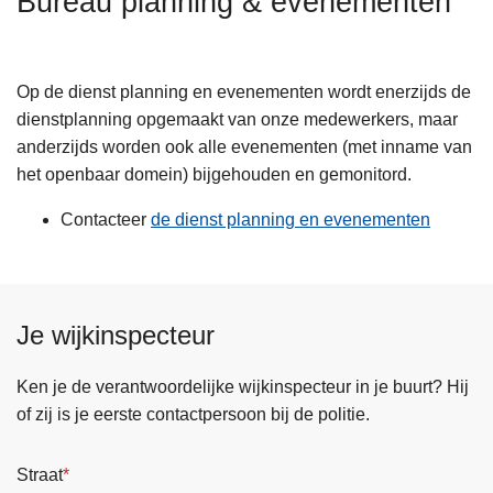
Bureau planning & evenementen
n
h
o
Op de dienst planning en evenementen wordt enerzijds de
u
dienstplanning opgemaakt van onze medewerkers, maar
d
anderzijds worden ook alle evenementen (met inname van
g
het openbaar domein) bijgehouden en gemonitord.
a
a
Contacteer
de dienst planning en evenementen
n
Je wijkinspecteur
Ken je de verantwoordelijke wijkinspecteur in je buurt? Hij
of zij is je eerste contactpersoon bij de politie.
Straat