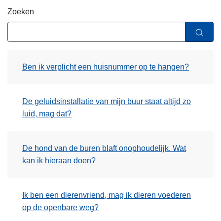
n
Zoeken
h
o
u
d
Ben ik verplicht een huisnummer op te hangen?
g
a
a
De geluidsinstallatie van mijn buur staat altijd zo
n
luid, mag dat?
De hond van de buren blaft onophoudelijk. Wat
kan ik hieraan doen?
Ik ben een dierenvriend, mag ik dieren voederen
op de openbare weg?