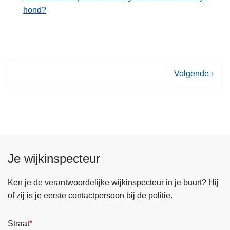
hond?
V
Volgende ›
o
l
g
e
n
d
Je wijkinspecteur
e
p
Ken je de verantwoordelijke wijkinspecteur in je buurt? Hij
a
of zij is je eerste contactpersoon bij de politie.
g
i
Straat
n