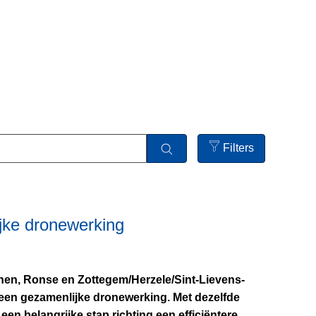
Filters
Open
filters
jke dronewerking
L
nen, Ronse en Zottegem/Herzele/Sint-Lievens-
e
een gezamenlijke dronewerking. Met dezelfde
e
en belangrijke stap richting een efficiëntere