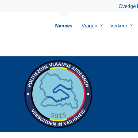
Overige 
Nieuws
Vragen
Submenu
Verkeer
Su
van
van
Vragen
Ver