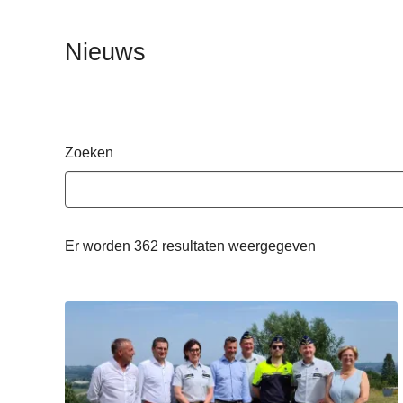
n
h
Nieuws
o
u
d
g
a
Zoeken
a
n
Er worden 362 resultaten weergegeven