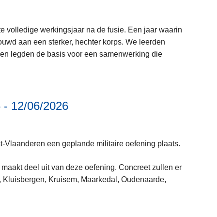
e
i
r
e
e
P
s
te volledige werkingsjaar na de fusie. Een jaar waarin
z
o
m
uwd aan een sterker, hechter korps. We leerden
o
l
e
f en legden de basis voor een samenwerking die
n
i
e
e
t
r
s
i
o
b
e
v
6 - 12/06/2026
o
z
e
L
u
o
r
e
w
n
J
e
e
st-Vlaanderen een geplande militaire oefening plaats.
e
a
s
n
V
a
m
a
aakt deel uit van deze oefening. Concreet zullen er
l
r
e
a
e, Kluisbergen, Kruisem, Maarkedal, Oudenaarde,
a
v
e
n
a
e
r
g
m
r
o
e