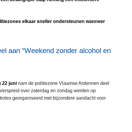
s
m
e
olitiezones elkaar sneller ondersteunen wanneer
e
r
o
v
el aan “Weekend zonder alcohol en
e
L
r
e
V
e
i
s
 22 juni
nam de politiezone Vlaamse Ardennen deel
e
m
 Verspreid over zaterdag en zondag werden op
r
e
ntroles georganiseerd met bijzondere aandacht voor
p
e
o
r
l
o
i
v
L
t
e