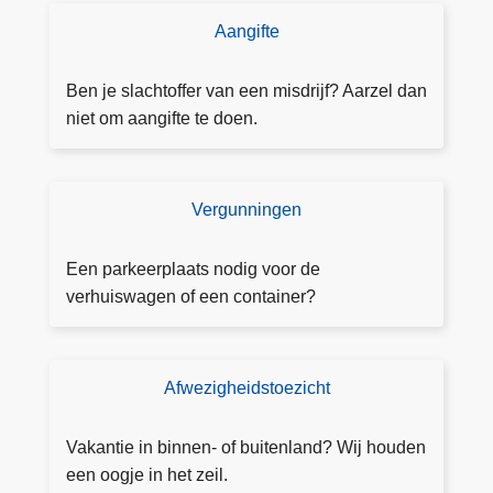
t
d
Aangifte
u
D
i
i
o
n
g
e
Ben je slachtoffer van een misdrijf? Aarzel dan
g
e
a
niet om aangifte te doen.
v
n
a
a
n
n
n
a
g
Vergunningen
V
e
v
ift
e
e
o
e
r
Een parkeerplaats nodig voor de
n
l
g
verhuiswagen of een container?
v
g
u
e
e
n
r
n
n
k
Afwezigheidstoezicht
d
T
i
e
e
o
n
e
h
e
Vakantie in binnen- of buitenland? Wij houden
g
r
u
z
een oogje in het zeil.
a