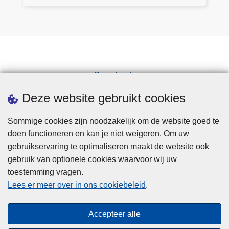
s
i
i
a
c
s
c
n
o
z
h
v
n
o
t
r
t
e
a
a
r
k
a
g
Downloads
o
i
n
e
l
Pers
n
v
Deze website gebruikt cookies
n
e
g
r
e
a
Sommige cookies zijn noodzakelijk om de website goed te
n
g
doen functioneren en kan je niet weigeren. Om uw
e
gebruikservaring te optimaliseren maakt de website ook
n
gebruik van optionele cookies waarvoor wij uw
toestemming vragen.
Disclaimer
Lees er meer over in ons cookiebeleid
.
Privacy
Cookies
Accepteer alle
Toegankelijkheid