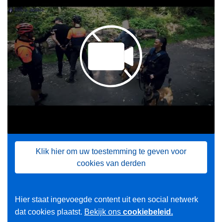
d
e
n
e
n
p
o
l
i
t
i
e
Klik hier om uw toestemming te geven voor
cookies van derden
Hier staat ingevoegde content uit een social netwerk
dat cookies plaatst.
Bekijk ons
cookiebeleid.
L