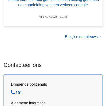
m
g
naar aanleiding van een verkeerscontrole
k
r
e
a
Vr 17.07.2026 - 11:48
t
m
a
c
m
o
i
Bekijk meer nieuws
c
n
a
e
ï
a
n
a
Contacteer ons
e
n
i
g
n
e
b
t
Dringende politiehulp
e
r
B
101
s
o
e
l
f
Algemene informatie
l
a