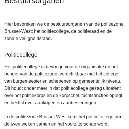
Bestuursorganen
n
h
o
Hier bespreken we de bestuursorganen van de politiezone
u
Brussel-West: het politiecollege, de politieraad en de
d
zonale veiligheidsraad.
g
a
Politiecollege
a
n
Het politiecollege is bevoegd voor de organisatie en het
beheer van de politiezone, vergelijkbaar met het college
van burgemeester en schepenen op gemeentelijk niveau.
Dit houdt onder meer in dat politiecollege gezag uitoefent
over het politiekorps en de korpschef, tuchtsancties oplegt
en beslist over aankopen en aanbestedingen.
In de politiezone Brussel-West komt het politiecollege om
de twee weken samen en het voorzitterschap wordt