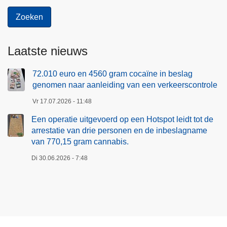
A
i
S
e
b
o
Laatste nieuws
e
t
72.010 euro en 4560 gram cocaïne in beslag
e
genomen naar aanleiding van een verkeerscontrole
s
Vr 17.07.2026 - 11:48
Een operatie uitgevoerd op een Hotspot leidt tot de
arrestatie van drie personen en de inbeslagname
van 770,15 gram cannabis.
Di 30.06.2026 - 7:48