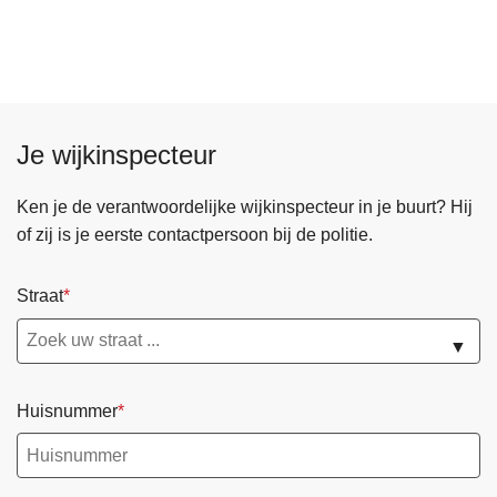
o
v
p
l
e
o
i
r
l
t
J
i
i
o
t
e
Je wijkinspecteur
n
i
r
g
e
e
e
Ken je de verantwoordelijke wijkinspecteur in je buurt? Hij
z
g
r
of zij is je eerste contactpersoon bij de politie.
o
l
e
n
e
n
Straat
e
m
e
e
n
▼
n
p
t
o
Huisnummer
e
l
n
i
G
t