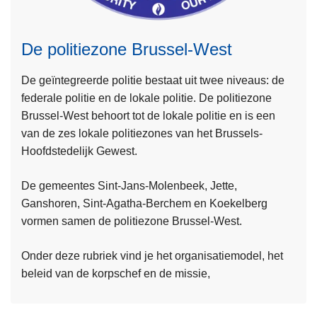
De politiezone Brussel-West
De geïntegreerde politie bestaat uit twee niveaus: de
federale politie en de lokale politie. De politiezone
Brussel-West behoort tot de lokale politie en is een
van de zes lokale politiezones van het Brussels-
L
Hoofdstedelijk Gewest.
e
De gemeentes Sint-Jans-Molenbeek, Jette,
e
Ganshoren, Sint-Agatha-Berchem en Koekelberg
s
vormen samen de politiezone Brussel-West.
m
L
e
e
Onder deze rubriek vind je het organisatiemodel, het
e
e
beleid van de korpschef en de missie,
r
s
o
m
v