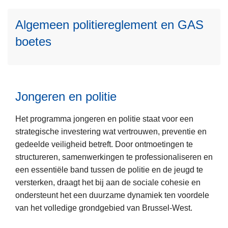
s
g
s
e
e
m
h
s
Algemeen politiereglement en GAS
r
r
e
e
e
G
s
boetes
e
i
l
r
l
r
d
-
o
a
o
s
W
n
g
v
p
e
d
e
Jongeren en politie
l
s
g
r
a
t
e
A
Het programma jongeren en politie staat voor een
L
n
b
l
strategische investering wat vertrouwen, preventie en
e
i
g
gedeelde veiligheid betreft. Door ontmoetingen te
e
e
e
structureren, samenwerkingen te professionaliseren en
s
d
m
een essentiële band tussen de politie en de jeugd te
m
v
e
versterken, draagt het bij aan de sociale cohesie en
e
a
e
ondersteunt het een duurzame dynamiek ten voordele
e
n
n
van het volledige grondgebied van Brussel-West.
r
d
p
o
e