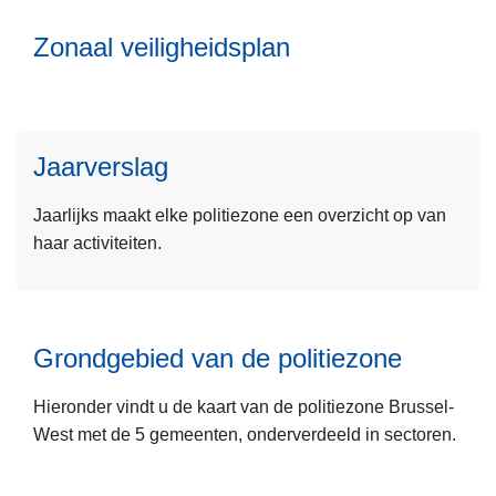
e
e
Zonaal veiligheidsplan
e
r
L
r
D
e
o
e
e
v
p
s
e
o
Jaarverslag
m
r
l
e
Z
i
Jaarlijks maakt elke politiezone een overzicht op van
e
o
t
L
haar activiteiten.
r
n
i
e
o
a
e
e
v
a
z
s
e
l
o
Grondgebied van de politiezone
m
r
v
n
e
J
e
e
Hieronder vindt u de kaart van de politiezone Brussel-
e
a
L
i
B
West met de 5 gemeenten, onderverdeeld in sectoren.
r
a
e
l
r
o
r
e
i
u
v
v